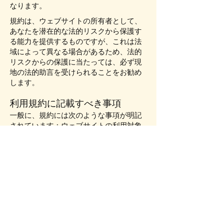
なります。
規約は、ウェブサイトの所有者として、
あなたを潜在的な法的リスクから保護す
る能力を提供するものですが、これは法
域によって異なる場合があるため、法的
リスクからの保護に当たっては、必ず現
地の法的助言を受けられることをお勧め
します。
利用規約に記載すべき事項
一般に、規約には次のような事項が明記
されています：ウェブサイトの利用対象
者の特定、決済方法の特定、ウェブサイ
ト所有者による将来的なサービス内容の
変更、ウェブサイト所有者による顧客へ
の保証内容、知的財産権や著作権に関す
る言及、会員アカウントの停止・取消に
関するウェブサイト所有者の権限など。
詳しくは、当社ヘルプセンター記事「
利
用規約を作成する
」を参照してくださ